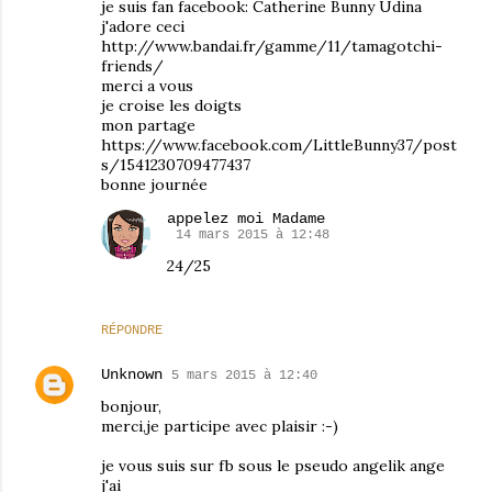
je suis fan facebook: Catherine Bunny Udina
j'adore ceci
http://www.bandai.fr/gamme/11/tamagotchi-
friends/
merci a vous
je croise les doigts
mon partage
https://www.facebook.com/LittleBunny37/post
s/1541230709477437
bonne journée
appelez moi Madame
14 mars 2015 à 12:48
24/25
RÉPONDRE
Unknown
5 mars 2015 à 12:40
bonjour,
merci,je participe avec plaisir :-)
je vous suis sur fb sous le pseudo angelik ange
j'ai