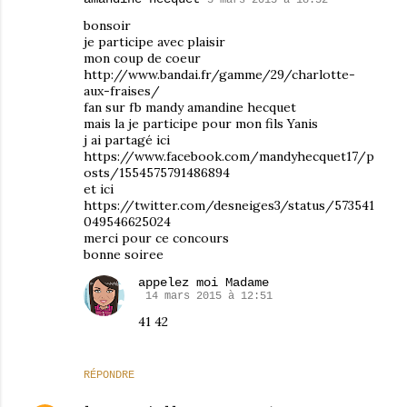
bonsoir
je participe avec plaisir
mon coup de coeur
http://www.bandai.fr/gamme/29/charlotte-
aux-fraises/
fan sur fb mandy amandine hecquet
mais la je participe pour mon fils Yanis
j ai partagé ici
https://www.facebook.com/mandyhecquet17/p
osts/1554575791486894
et ici
https://twitter.com/desneiges3/status/573541
049546625024
merci pour ce concours
bonne soiree
appelez moi Madame
14 mars 2015 à 12:51
41 42
RÉPONDRE