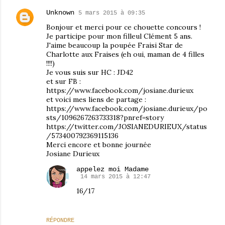
Unknown
5 mars 2015 à 09:35
Bonjour et merci pour ce chouette concours !
Je participe pour mon filleul Clément 5 ans.
J'aime beaucoup la poupée Fraisi Star de
Charlotte aux Fraises (eh oui, maman de 4 filles
!!!!)
Je vous suis sur HC : JD42
et sur FB :
https://www.facebook.com/josiane.durieux
et voici mes liens de partage :
https://www.facebook.com/josiane.durieux/po
sts/1096267263733318?pnref=story
https://twitter.com/JOSIANEDURIEUX/status
/573400792369115136
Merci encore et bonne journée
Josiane Durieux
appelez moi Madame
14 mars 2015 à 12:47
16/17
RÉPONDRE