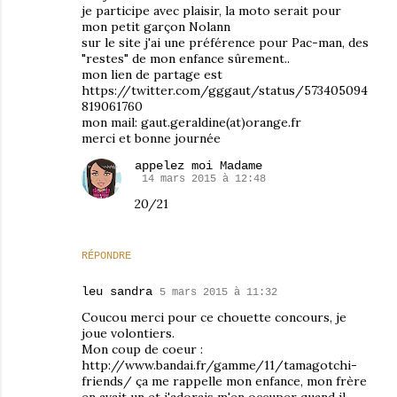
je participe avec plaisir, la moto serait pour
mon petit garçon Nolann
sur le site j'ai une préférence pour Pac-man, des
"restes" de mon enfance sûrement..
mon lien de partage est
https://twitter.com/gggaut/status/573405094
819061760
mon mail: gaut.geraldine(at)orange.fr
merci et bonne journée
appelez moi Madame
14 mars 2015 à 12:48
20/21
RÉPONDRE
leu sandra
5 mars 2015 à 11:32
Coucou merci pour ce chouette concours, je
joue volontiers.
Mon coup de coeur :
http://www.bandai.fr/gamme/11/tamagotchi-
friends/ ça me rappelle mon enfance, mon frère
en avait un et j'adorais m'en occuper quand il