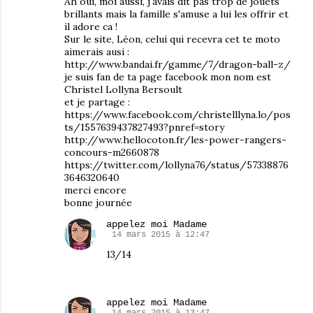
Ah oui, moi aussi, j'avais dit pas trop de jouets
brillants mais la famille s'amuse a lui les offrir et
il adore ca !
Sur le site, Léon, celui qui recevra cet te moto
aimerais ausi :
http://www.bandai.fr/gamme/7/dragon-ball-z/
je suis fan de ta page facebook mon nom est
Christel Lollyna Bersoult
et je partage :
https://www.facebook.com/christelllyna.lo/pos
ts/1557639437827493?pnref=story
http://www.hellocoton.fr/les-power-rangers-
concours-m2660878
https://twitter.com/lollyna76/status/57338876
3646320640
merci encore
bonne journée
appelez moi Madame
14 mars 2015 à 12:47
13/14
appelez moi Madame
14 mars 2015 à 13:47