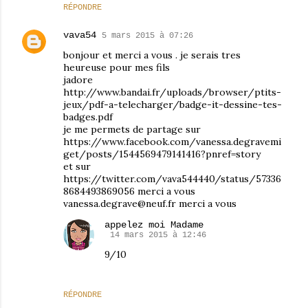
RÉPONDRE
vava54
5 mars 2015 à 07:26
bonjour et merci a vous . je serais tres
heureuse pour mes fils
jadore
http://www.bandai.fr/uploads/browser/ptits-
jeux/pdf-a-telecharger/badge-it-dessine-tes-
badges.pdf
je me permets de partage sur
https://www.facebook.com/vanessa.degravemi
get/posts/1544569479141416?pnref=story
et sur
https://twitter.com/vava544440/status/57336
8684493869056 merci a vous
vanessa.degrave@neuf.fr merci a vous
appelez moi Madame
14 mars 2015 à 12:46
9/10
RÉPONDRE