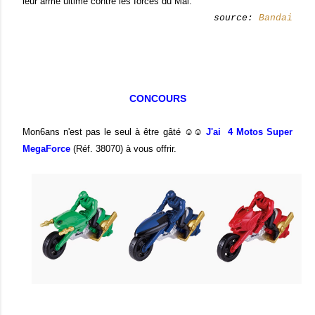
leur arme ultime contre les forces du Mal.
source:
Bandai
CONCOURS
Mon6ans n'est pas le seul à être gâté ☺☺
J'ai 4 Motos Super
MegaForce
(Réf. 38070) à vous offrir.