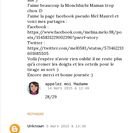
J'aime beaucoup la Monchhichi Maman trop
chou :D
J'aime la page facebook pseudo Mel Maurel et
voici mes partages :
Facebook :
https://www.facebook.com/melina.melo.98/po
sts/1545831229002396?pnref=story
Twitter :
https://twitter.com/mel0581/status/573462213
601685505
Voilà j'espère n'avoir rien oublié il ne reste plus
qu'à croiser les doigts et les orteils pour le
tirage au sort :)
Encore merci et bonne journée :)
appelez moi Madame
14 mars 2015 à 12:49
28/29
RÉPONDRE
Unknown
5 mars 2015 à 13:39