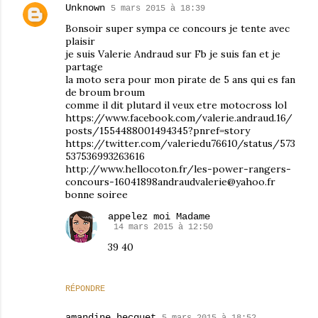
Unknown
5 mars 2015 à 18:39
Bonsoir super sympa ce concours je tente avec
plaisir
je suis Valerie Andraud sur Fb je suis fan et je
partage
la moto sera pour mon pirate de 5 ans qui es fan
de broum broum
comme il dit plutard il veux etre motocross lol
https://www.facebook.com/valerie.andraud.16/
posts/1554488001494345?pnref=story
https://twitter.com/valeriedu76610/status/573
537536993263616
http://www.hellocoton.fr/les-power-rangers-
concours-16041898andraudvalerie@yahoo.fr
bonne soiree
appelez moi Madame
14 mars 2015 à 12:50
39 40
RÉPONDRE
amandine hecquet
5 mars 2015 à 18:52