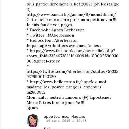
plus particulièrement la Ref 20073 (oh Nostalgie
!!!)
http://www.bandai.fr/gamme/9/monchhichi/
Cette belle moto sera pour mon petit neveu !!!
Je suis fan de vos pages
* Facebook : Agnes Berbesson
* Twitter : @Aberbesson
* Hellocoton : ABerbesson
Je partage volontiers avec mes Amies :
* https://www.facebook.com/permalink.php?
story_fbid=335467383316460&id=100005596036
066&pnref=story
*
https://twitter.com/Aberbesson/status/57335
9379900190720
* http://www.hellocoton.fr/appelez-moi-
madame-les-power-rangers-concours-
m2660832
Mon mail : mestroiszamours (@) laposte.net
Merci & très bonne journée !!!
Agnes
appelez moi Madame
14 mars 2015 à 12:46
5/6