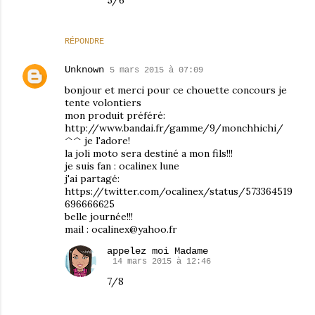
RÉPONDRE
Unknown
5 mars 2015 à 07:09
bonjour et merci pour ce chouette concours je
tente volontiers
mon produit préféré:
http://www.bandai.fr/gamme/9/monchhichi/
^^ je l'adore!
la joli moto sera destiné a mon fils!!!
je suis fan : ocalinex lune
j'ai partagé:
https://twitter.com/ocalinex/status/573364519
696666625
belle journée!!!
mail : ocalinex@yahoo.fr
appelez moi Madame
14 mars 2015 à 12:46
7/8