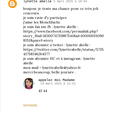
lynette abelle
5 mars 2015 à 18:54
bonjour, je tente ma chance pour ce très joli
concours.
je suis ravie d'y participer.
j'aime les Monchhichi.
je suis fan sur fb : lynette abelle :
https://www.facebook.com/permalink.php?
story_fbid=1630074733887541&id=10000655090
8151&pnref=story
je suis abonnée a twiter : lynette abelle :
https://twitter.com/lynetteabelle/status/5735
41758346264577
je suis abonnée HC et à instagram : lynette
abelle
mon mail = lynetteabelle@yahoo.fr
merci beaucoup, belle journée .
appelez moi Madame
14 mars 2015 à 12:51
43 44
RÉPONDRE