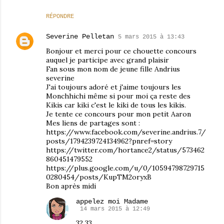
RÉPONDRE
Severine Pelletan
5 mars 2015 à 13:43
Bonjour et merci pour ce chouette concours
auquel je participe avec grand plaisir
Fan sous mon nom de jeune fille Andrius
severine
J'ai toujours adoré et j'aime toujours les
Monchhichi même si pour moi ça reste des
Kikis car kiki c'est le kiki de tous les kikis.
Je tente ce concours pour mon petit Aaron
Mes liens de partages sont :
https://www.facebook.com/severine.andrius.7/
posts/1794239724134962?pnref=story
https://twitter.com/hortance2/status/573462
860451479552
https://plus.google.com/u/0/10594798729715
0280454/posts/KupTM2oryxB
Bon après midi
appelez moi Madame
14 mars 2015 à 12:49
32 33