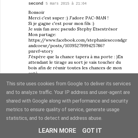
second
5 mars 2015 à 21:04
Bonsoir
Merci c'est super :) J'adore PAC-MAN !
Si je gagne c'est pour mon fils :)
Je suis fan avec pseudo Stephy Etsestrésor
Mon partage:
https://www.facebook.com/stephaniesecondgr
andcoeur/posts/1039527999425786?
pnref=story
J'éspère que la chance tapera à ma porte : )En
attendant le tirage au sort je vais toucher du
bois afin de réunir toutes les chances de mon
coté.
Je vous laisse mon mail
This site uses cookies from Google to deliver its services
stephaniesecond123@hotmail.fr
and to analyze traffic. Your IP address and user-agent are
Bonne soirée
shared with Google along with performance and security
appelez moi Madame
metrics to ensure quality of service, generate usage
14 mars 2015 à 12:51
statistics, and to detect and address abuse.
45 46
LEARN MORE
GOT IT
RÉPONDRE