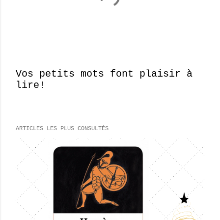
Vos petits mots font plaisir à
lire!
E
n
r
e
ARTICLES LES PLUS CONSULTÉS
g
i
s
t
r
e
r
u