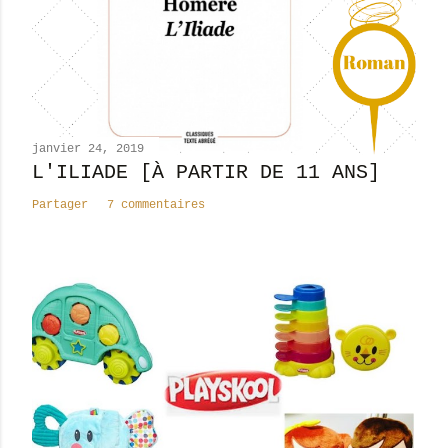
n
c
o
m
m
e
n
janvier 24, 2019
t
L'ILIADE [À PARTIR DE 11 ANS]
a
Partager
7 commentaires
i
r
e