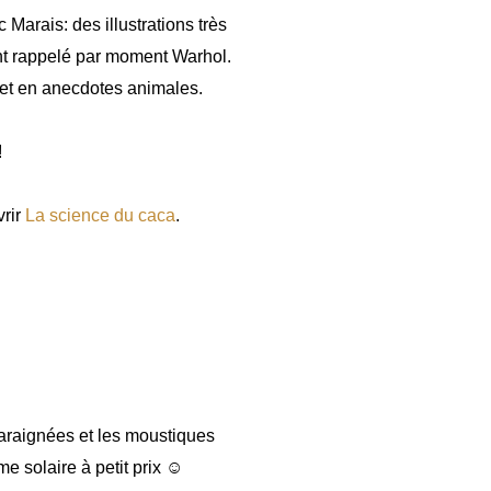
Marais: des illustrations très
nt rappelé par moment Warhol.
ns et en anecdotes animales.
!
vrir
La science du caca
.
'araignées et les moustiques
me solaire à petit prix ☺