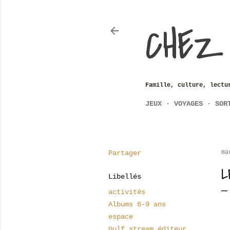
CHEZ
Famille, culture, lectu
JEUX
VOYAGES
SOR
Partager
ma
L
Libellés
activités
Albums 6-9 ans
espace
Gulf stream éditeur