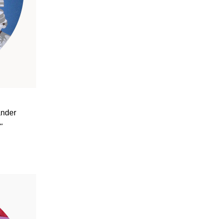
ander
"