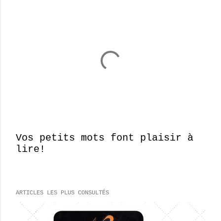
Vos petits mots font plaisir à
lire!
E
n
r
e
ARTICLES LES PLUS CONSULTÉS
g
i
s