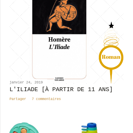
t
r
e
r
u
n
c
o
m
m
e
n
janvier 24, 2019
t
L'ILIADE [À PARTIR DE 11 ANS]
a
Partager
7 commentaires
i
r
e