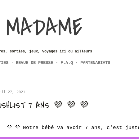
Accéder au contenu principal
 MADAME
res, sorties, jeux, voyages ici ou ailleurs
TIES
REVUE DE PRESSE
F.A.Q
PARTENARIATS
ril 27, 2021
ISHLIST 7 ANS 💜 💜 💜
💜 💜 Notre bébé va avoir 7 ans, c'est just