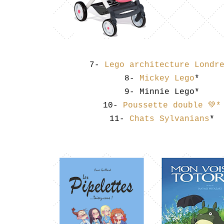
7-
Lego architecture Londr
8-
Mickey Lego
*
9- Minnie Lego*
10-
Poussette double 💚
*
11-
Chats Sylvanians
*