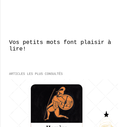
Vos petits mots font plaisir à
lire!
E
n
r
e
ARTICLES LES PLUS CONSULTÉS
g
i
s
t
r
e
r
u