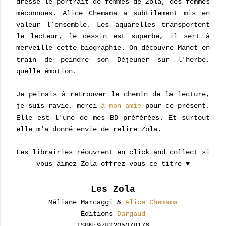
dresse le portrait de femmes de Zola, des femmes
méconnues. Alice Chemama a subtilement mis en
valeur l’ensemble. Les aquarelles transportent
le lecteur, le dessin est superbe, il sert à
merveille cette biographie. On découvre Manet en
train de peindre son Déjeuner sur l'herbe,
quelle émotion.
Je peinais à retrouver le chemin de la lecture,
je suis ravie, merci
à mon amie
pour ce présent.
Elle est l'une de mes BD préférées. Et surtout
elle m'a donné envie de relire Zola.
Les librairies réouvrent en click and collect si
vous aimez Zola offrez-vous ce titre ♥
Les Zola
Méliane Marcaggi &
Alice Chemama
Éditions
Dargaud
ISBN:9782205078176