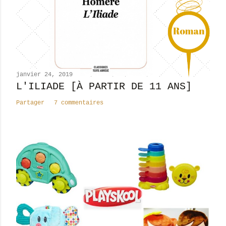
n
c
o
m
m
e
n
janvier 24, 2019
t
L'ILIADE [À PARTIR DE 11 ANS]
a
Partager
7 commentaires
i
r
e