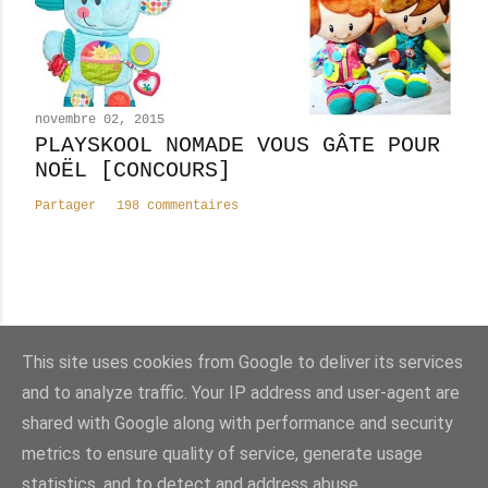
novembre 02, 2015
PLAYSKOOL NOMADE VOUS GÂTE POUR
NOËL [CONCOURS]
Partager
198 commentaires
Nombre total de pages vues
This site uses cookies from Google to deliver its services
8
2
4
8
7
1
9
and to analyze traffic. Your IP address and user-agent are
shared with Google along with performance and security
Fourni par Blogger
metrics to ensure quality of service, generate usage
statistics, and to detect and address abuse.