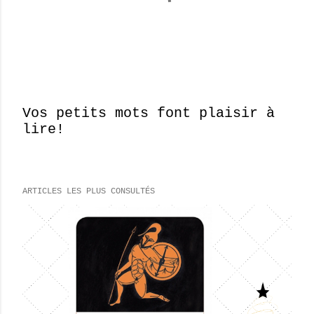
Vos petits mots font plaisir à
lire!
E
n
r
e
ARTICLES LES PLUS CONSULTÉS
g
i
s
t
r
e
r
u