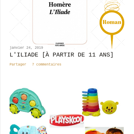
n
c
o
m
m
e
n
janvier 24, 2019
t
L'ILIADE [À PARTIR DE 11 ANS]
a
Partager
7 commentaires
i
r
e