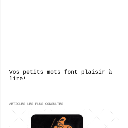
Vos petits mots font plaisir à
lire!
E
n
r
e
ARTICLES LES PLUS CONSULTÉS
g
i
s
t