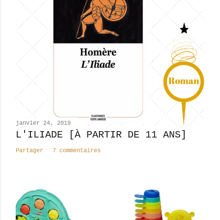
r
e
r
u
n
c
o
m
m
e
n
janvier 24, 2019
t
L'ILIADE [À PARTIR DE 11 ANS]
a
Partager
7 commentaires
i
r
e