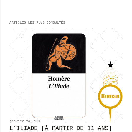
n
r
e
ARTICLES LES PLUS CONSULTÉS
g
i
s
t
r
e
r
u
n
c
o
m
m
e
n
janvier 24, 2019
t
L'ILIADE [À PARTIR DE 11 ANS]