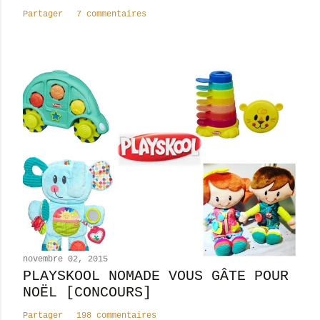
a
Partager
7 commentaires
i
r
e
novembre 02, 2015
PLAYSKOOL NOMADE VOUS GÂTE POUR
NOËL [CONCOURS]
Partager
198 commentaires