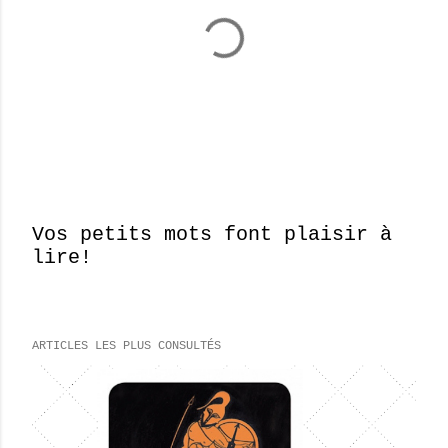
Vos petits mots font plaisir à
lire!
E
n
r
e
ARTICLES LES PLUS CONSULTÉS
g
i
s
t
r