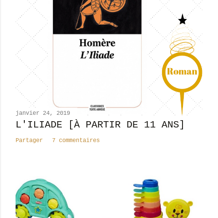
e
r
u
n
c
o
m
m
e
n
janvier 24, 2019
t
L'ILIADE [À PARTIR DE 11 ANS]
a
Partager
7 commentaires
i
r
e