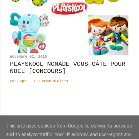
novembre 02, 2015
PLAYSKOOL NOMADE VOUS GÂTE POUR
NOËL [CONCOURS]
Partager
198 commentaires
Nombre total de pages vues
This site uses cookies from Google to deliver its services
8
2
4
4
0
4
0
and to analyze traffic. Your IP address and user-agent are