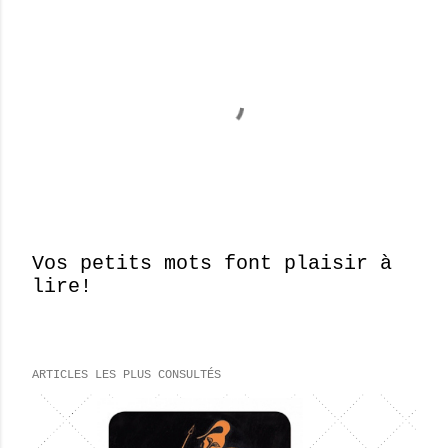
Vos petits mots font plaisir à
lire!
E
n
r
e
ARTICLES LES PLUS CONSULTÉS
g
i
s