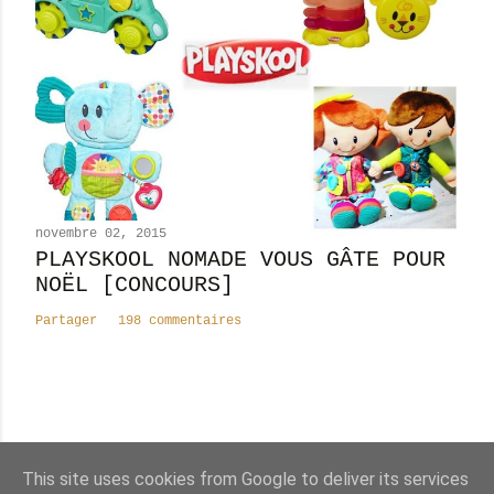
novembre 02, 2015
PLAYSKOOL NOMADE VOUS GÂTE POUR
NOËL [CONCOURS]
Partager
198 commentaires
Nombre total de pages vues
This site uses cookies from Google to deliver its services
8
2
4
1
9
0
3