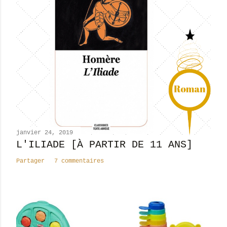
t
r
e
r
u
n
c
o
m
m
e
n
janvier 24, 2019
t
L'ILIADE [À PARTIR DE 11 ANS]
a
Partager
7 commentaires
i
r
e