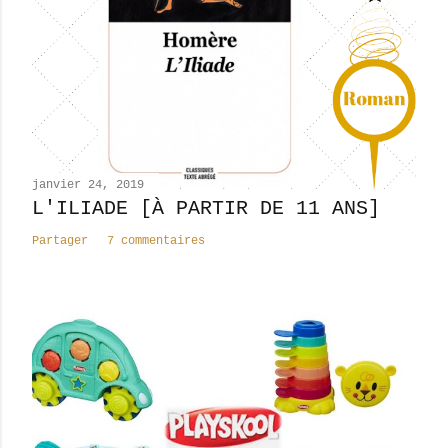
u
n
c
o
m
m
e
n
janvier 24, 2019
t
L'ILIADE [À PARTIR DE 11 ANS]
a
Partager
7 commentaires
i
r
e