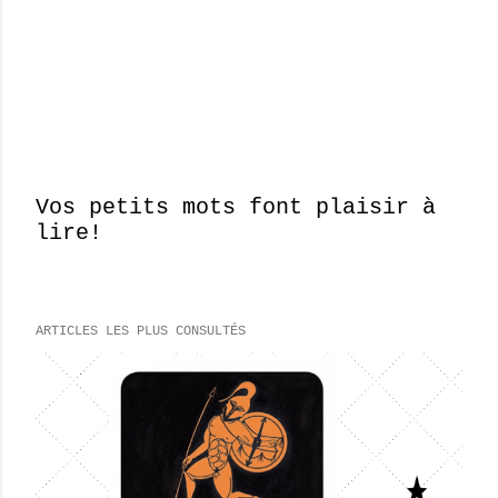
Vos petits mots font plaisir à
lire!
E
n
r
e
ARTICLES LES PLUS CONSULTÉS
g
i
s
t
r
e
r