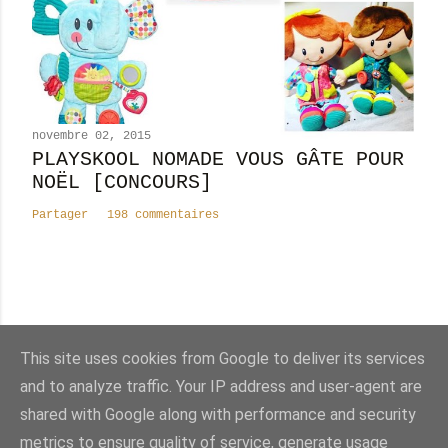
novembre 02, 2015
PLAYSKOOL NOMADE VOUS GÂTE POUR
NOËL [CONCOURS]
Partager
198 commentaires
Nombre total de pages vues
This site uses cookies from Google to deliver its services
8
2
4
8
9
8
4
and to analyze traffic. Your IP address and user-agent are
shared with Google along with performance and security
Fourni par Blogger
metrics to ensure quality of service, generate usage