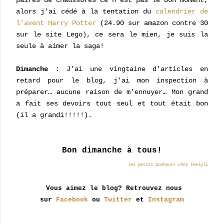
paires de chaussures ce n'est pas le bon moment,
alors j'ai cédé à la tentation du
calendrier de
l'avent Harry Potter
(24.90 sur amazon contre 30
sur le site Lego), ce sera le mien, je suis la
seule à aimer la saga!
Dimanche
: J’ai une vingtaine d’articles en
retard pour le blog, j’ai mon inspection à
préparer… aucune raison de m’ennuyer… Mon grand
a fait ses devoirs tout seul et tout était bon
(il a grandi!!!!!).
Bon dimanche à tous!
les petits bonheurs chez Feelyli
Vous aimez le blog? Retrouvez nous
sur
Facebook
ou
Twitter
et
Instagram