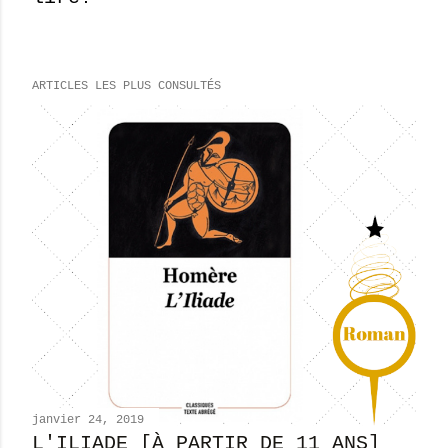
E
n
r
e
ARTICLES LES PLUS CONSULTÉS
g
i
s
t
r
e
r
u
n
c
o
m
m
e
n
janvier 24, 2019
t
L'ILIADE [À PARTIR DE 11 ANS]