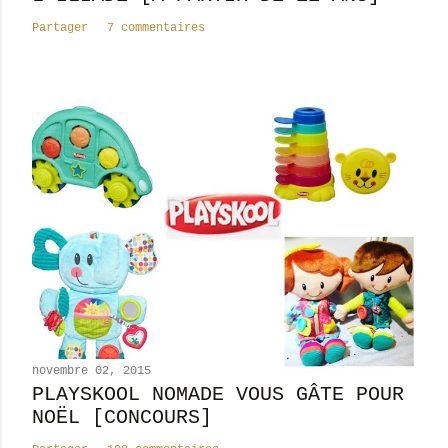
a
Partager
7 commentaires
i
r
e
novembre 02, 2015
PLAYSKOOL NOMADE VOUS GÂTE POUR
NOËL [CONCOURS]