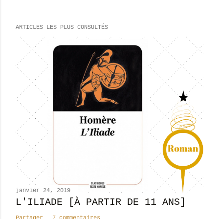
r
e
ARTICLES LES PLUS CONSULTÉS
g
i
s
t
r
e
r
u
n
c
o
m
m
e
n
janvier 24, 2019
t
L'ILIADE [À PARTIR DE 11 ANS]
a
Partager
7 commentaires