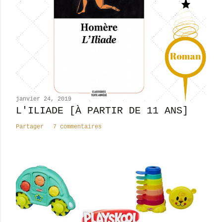
r
u
n
c
o
m
m
e
n
janvier 24, 2019
t
L'ILIADE [À PARTIR DE 11 ANS]
a
Partager
7 commentaires
i
r
e