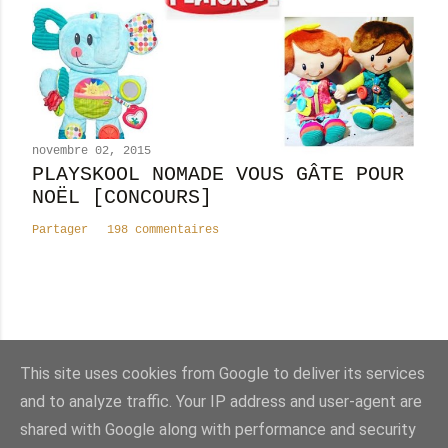
novembre 02, 2015
PLAYSKOOL NOMADE VOUS GÂTE POUR
NOËL [CONCOURS]
Partager
198 commentaires
Nombre total de pages vues
This site uses cookies from Google to deliver its services
8
2
4
9
0
1
9
and to analyze traffic. Your IP address and user-agent are
shared with Google along with performance and security