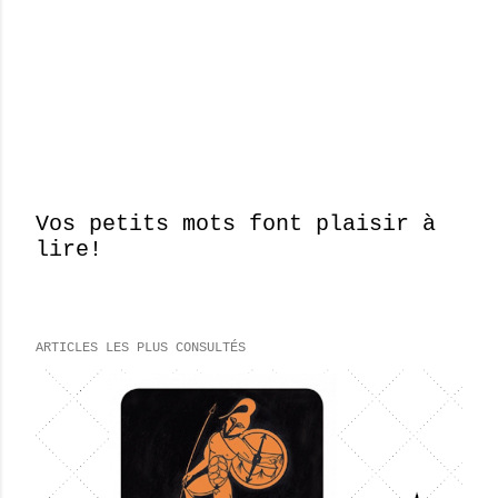
Vos petits mots font plaisir à
lire!
E
n
r
e
ARTICLES LES PLUS CONSULTÉS
g
i
s
t
r
e