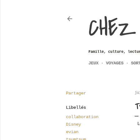
CHEZ
Famille, culture, lectu
JEUX
VOYAGES
SOR
Partager
ju
T
Libellés
collaboration
L
Disney
evian
tsumtsum