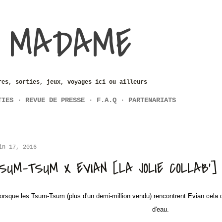
Accéder au contenu principal
 MADAME
res, sorties, jeux, voyages ici ou ailleurs
TIES
REVUE DE PRESSE
F.A.Q
PARTENARIATS
in 17, 2016
SUM-TSUM X EVIAN [LA JOLIE COLLAB']
orsque les Tsum-Tsum (plus d'un demi-million vendu) rencontrent Evian cela d
d'eau.