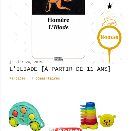
e
r
u
n
c
o
m
m
e
n
janvier 24, 2019
t
L'ILIADE [À PARTIR DE 11 ANS]
a
Partager
7 commentaires
i
r
e