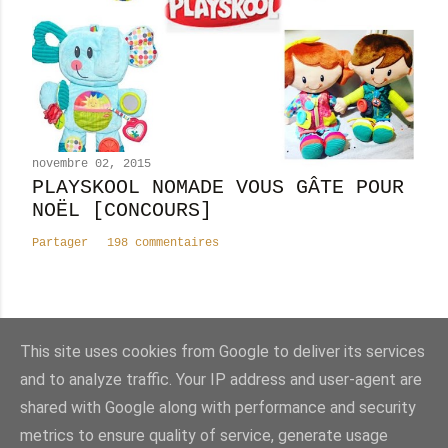
novembre 02, 2015
PLAYSKOOL NOMADE VOUS GÂTE POUR
NOËL [CONCOURS]
Partager
198 commentaires
This site uses cookies from Google to deliver its services
Nombre total de pages vues
and to analyze traffic. Your IP address and user-agent are
shared with Google along with performance and security
Fourni par Blogger
metrics to ensure quality of service, generate usage