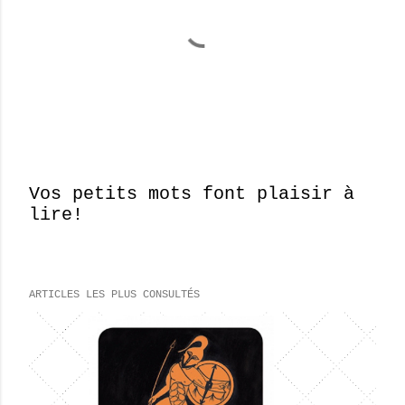
Vos petits mots font plaisir à
lire!
E
n
r
e
ARTICLES LES PLUS CONSULTÉS
g
i
s
t
r