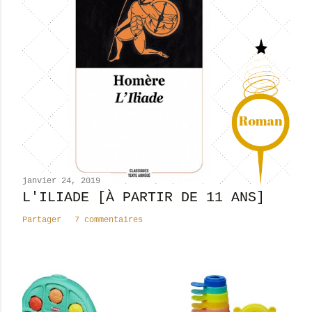
t
r
e
r
u
n
c
o
m
m
e
n
janvier 24, 2019
t
L'ILIADE [À PARTIR DE 11 ANS]
a
Partager
7 commentaires
i
r
e