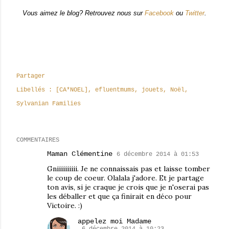
Vous aimez le blog? Retrouvez nous sur
Facebook
ou
Twitter
.
Partager
Libellés :
[CA*NOEL]
efluentmums
jouets
Noël
Sylvanian Families
COMMENTAIRES
Maman Clémentine
6 décembre 2014 à 01:53
Gniiiiiiiiii. Je ne connaissais pas et laisse tomber
le coup de coeur. Olalala j'adore. Et je partage
ton avis, si je craque je crois que je n'oserai pas
les déballer et que ça finirait en déco pour
Victoire. :)
appelez moi Madame
6 décembre 2014 à 10:23