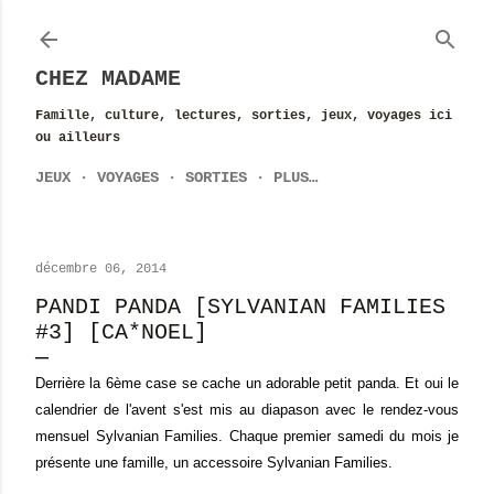
Accéder au contenu principal
CHEZ MADAME
Famille, culture, lectures, sorties, jeux, voyages ici
ou ailleurs
JEUX
VOYAGES
SORTIES
PLUS…
décembre 06, 2014
PANDI PANDA [SYLVANIAN FAMILIES
#3] [CA*NOEL]
Derrière la 6ème case se cache un adorable petit panda. Et oui le
calendrier de l'avent s'est mis au diapason avec le rendez-vous
mensuel Sylvanian Families. Chaque premier samedi du mois je
présente une famille, un accessoire Sylvanian Families.