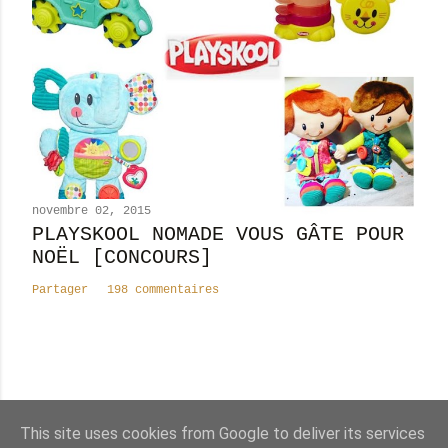
novembre 02, 2015
PLAYSKOOL NOMADE VOUS GÂTE POUR
NOËL [CONCOURS]
Partager
198 commentaires
Nombre total de pages vues
This site uses cookies from Google to deliver its services
8
2
4
5
3
4
1