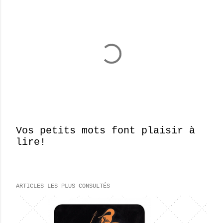
Vos petits mots font plaisir à
lire!
E
n
r
e
ARTICLES LES PLUS CONSULTÉS
g
i
s