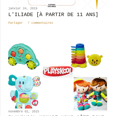
e
n
janvier 24, 2019
t
L'ILIADE [À PARTIR DE 11 ANS]
a
Partager
7 commentaires
i
r
e
novembre 02, 2015