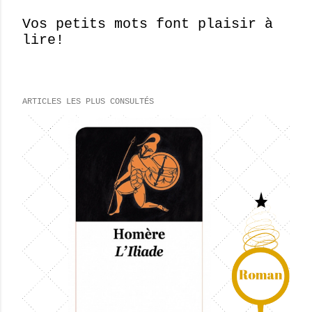
Vos petits mots font plaisir à
lire!
E
n
r
e
ARTICLES LES PLUS CONSULTÉS
g
i
s
t
r
e
r
u
n
c
o
m
m