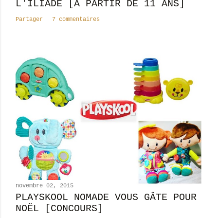
t
L'ILIADE [À PARTIR DE 11 ANS]
a
Partager
7 commentaires
i
r
e
novembre 02, 2015
PLAYSKOOL NOMADE VOUS GÂTE POUR
NOËL [CONCOURS]