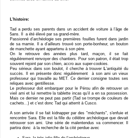
L'histoire:
Tad a perdu ses parents dans un accident de voiture à l’âge de
5ans. Il a été élevé par sa grand-mère.
Passionné d’archéologie ses premières fouilles furent dans jardin
de sa mamie. Il a d’ailleurs trouvé son porte-bonheur, un bouton
de manchette ayant appartenu à son père.
On le retrouve des années plus tard, maçon, il se fait
régulièrement renvoyer des chantiers. Pour son patron, il était trop
souvent rejoint par son chien, accro aux super-cookies.
Peu sérieux dans son boulot, il cherche à trouver
L
’antiquité du
succès. Il en présente donc régulièrement à son ami un vieux
professeur qui travaille au MET. Ce dernier consigne toutes ses
reliques avec gentillesse.
Le professeur doit embarquer pour le Pérou afin de retrouver un
vieil ami et lui remettre la tablette incas qu’il a en sa possession.
Mais ce dernier ne peut pas partir (Tad se trompe de couleurs de
cachets...) et c’est donc Tad qui atterrit à Cusco.
A son arrivée il se fait kidnapper par des "méchants", s'enfuie et
rencontre Sara. Elle est la fille du célèbre archéologue que devait
retrouver son ami. Une série de malentendus va commencer. Il
partira donc à la recherche de la cité perdue avec
Sara, la très jolie fille de l’archéologue,