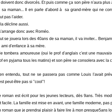
s doivent donc divorcés. Et puis comme ça son père n'aura plus
 sa maman... Il en parle d'abord à sa grand-mère qui ne com
ut pas l'aider.
la décline aussi.
 s'arrange donc avec Roméo.
ut se jouera lors des 40ans de sa maman, il va inviter... Benjami
 ami d'enfance à sa mère.
le tombera amoureuse (oui le prof d'anglais c'est une mauvai
of en pyjama tous les matins) et son père se consolera avec la 
en entendu, tout ne se passera pas comme Louis l'avait prév
est peut-être pas si "cool"!
 roman est écrit pour les jeunes lecteurs, dès 9ans. Très modern
t facile. La famille est mise en avant, une famille moderne, pas 
 roman que je prendrai plaisir à faire lire à mon presque5ans lo