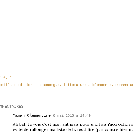
rtager
bellés :
Éditions Le Rouergue
littérature adolescente
Romans a
MMENTAIRES
Maman Clémentine
8 mai 2013 à 14:49
Ah bah tu vois c'est marrant mais pour une fois j'accroche
évite de rallonger ma liste de livres à lire (par contre hier ma