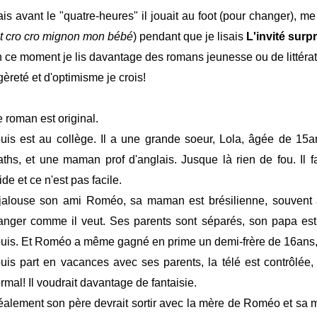
is avant le "quatre-heures" il jouait au foot (pour changer), me
t cro cro mignon mon bébé
) pendant que je lisais
L'invité surpr
 ce moment je lis davantage des romans jeunesse ou de littéra
gèreté et d'optimisme je crois!
 roman est original.
uis est au collège. Il a une grande soeur, Lola, âgée de 15a
ths, et une maman prof d'anglais. Jusque là rien de fou. Il f
aide et ce n'est pas facile.
 jalouse son ami Roméo, sa maman est brésilienne, souvent ab
nger comme il veut. Ses parents sont séparés, son papa es
uis. Et Roméo a même gagné en prime un demi-frère de 16ans,
uis part en vacances avec ses parents, la télé est contrôlée, 
rmal! Il voudrait davantage de fantaisie.
éalement son père devrait sortir avec la mère de Roméo et sa 