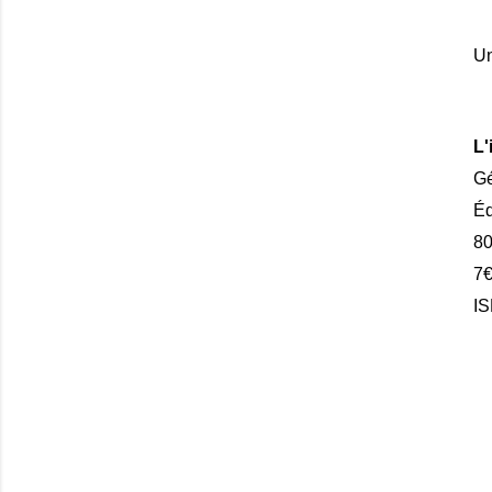
Un
L'
G
Éd
80
7
IS