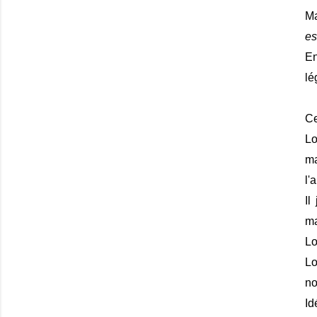
Ma
es
En
lé
Ce
Lo
ma
l'
Il
ma
Lo
Lo
no
Id