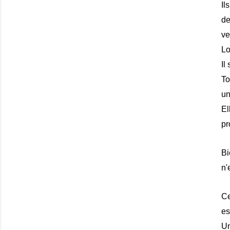
Il
de
ve
Lo
Il
To
un
El
pr
Bi
n'
Ce
es
Un