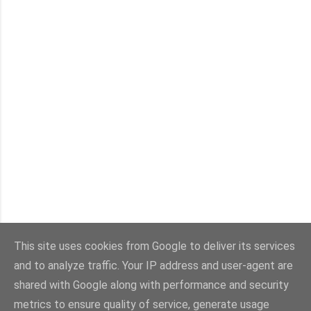
Nombre total de pages vues
This site uses cookies from Google to deliver its services
u
n
d
e
f
i
n
e
d
and to analyze traffic. Your IP address and user-agent are
shared with Google along with performance and security
Fourni par Blogger
metrics to ensure quality of service, generate usage