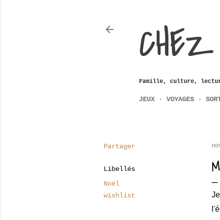
CHEZ
Famille, culture, lectu
JEUX
VOYAGES
SOR
Partager
no
M
Libellés
Noël
Je
wishlist
l'