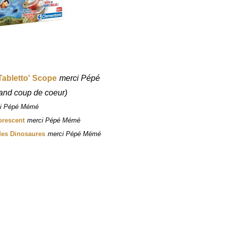
Tabletto' Scope
merci Pépé
rand coup de coeur)
i Pépé Mémé
orescent
merci Pépé Mémé
 des Dinosaures
merci Pépé Mémé