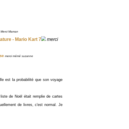
Merci Maman
ture - Mario Kart 7
merci
se
merci mémé su
zanne
lle e
st la probabilité
qu
e son voyage
 liste de
Noë
l était remplie de cartes
ellement de livres, c'est
normal.
Je