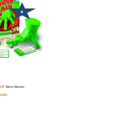
ard
Merci Maman
uedo