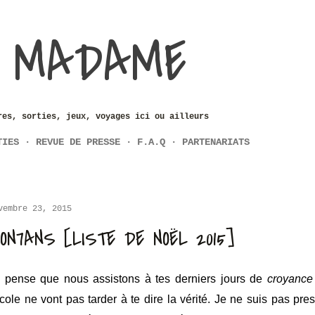
Accéder au contenu principal
 MADAME
res, sorties, jeux, voyages ici ou ailleurs
TIES
REVUE DE PRESSE
F.A.Q
PARTENARIATS
vembre 23, 2015
ON7ANS [LISTE DE NOËL 2015]
 pense que nous assistons à tes derniers jours de
croyance
école ne vont pas tarder
à
te dire la vérité. Je ne suis pas p
r
e