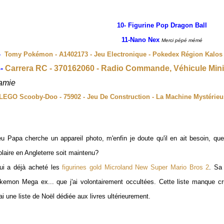
10- Figurine Pop Dragon Ball
11-Nano Nex
Merci pépé mémé
2-
Tomy Pokémon - A1402173 - Jeu Electronique - Pokedex Région Kalos
3-
Carrera RC - 370162060 - Radio Commande, Véhicule Minia
amie
LEGO Scooby-Doo - 75902 - Jeu De Construction - La Machine Mystérieu
eu Papa cherche un appareil photo, m'enfin je dou
te qu'il en ait besoin, que
olaire en Angleterre soit maintenu?
lui a d
éjà acheté les
figurines gold Microland New Super Mario
Bro
s 2
. Sa
kemon Mega ex...
que j'ai
volonta
i
rement occultées.
Cette liste manque cru
rai
une liste de Noël
dédiée aux livres ulté
r
ieurement.