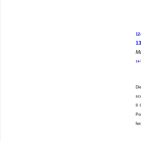
1
1
M
14
-
Di
sc
Il 
Po
fe