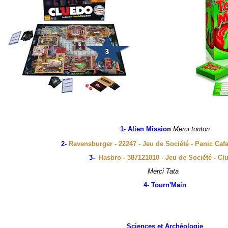
1- Alien Missio
n
Merci tonton
2-
Ravensburger - 22247 - Jeu de Société - Panic Caf
3-
Hasbro - 387121010 - Jeu de Société - Cl
Merci Tata
4- Tourn'Main
Sciences et Archéologie