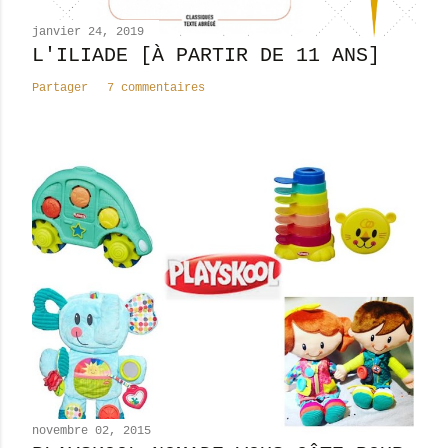
e
n
janvier 24, 2019
t
L'ILIADE [À PARTIR DE 11 ANS]
a
Partager
7 commentaires
i
r
e
novembre 02, 2015