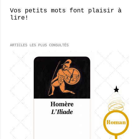
Vos petits mots font plaisir à
lire!
E
n
r
e
ARTICLES LES PLUS CONSULTÉS
g
i
s
t
r
e
r
u
n
c
o
m
m