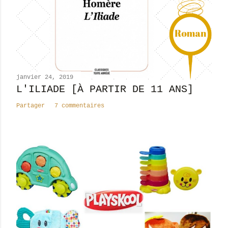
n
c
o
m
m
e
n
janvier 24, 2019
t
L'ILIADE [À PARTIR DE 11 ANS]
a
Partager
7 commentaires
i
r
e