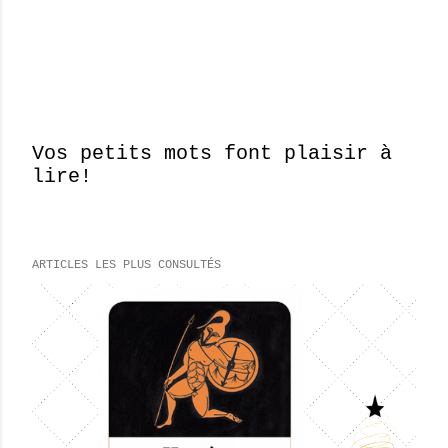
Vos petits mots font plaisir à
lire!
E
n
r
e
ARTICLES LES PLUS CONSULTÉS
g
i
s
t
r
e
r
u