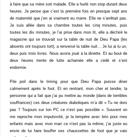
à faire que sa mère soit malade. Elle a hurlé non stop durant deux
heures. Je pense que c’est la première fois en presque sept ans
de maternité que j’en ai vraiment eu marre. Elle ne s’arrêtait pas.
Je suis allée dans sa chambre toutes les cinq minutes, puis
toutes les dix minutes, je l’ai prise dans mon lit, elle a déchiré le
magasine qui se trouvait sur la table de nuit de Dieu Papa (les
absents ont toujours tort), a renversé la table nuit… Je lui ai lu un,
deux puis trois livres. Nous avons joué à la dinette. Et au bout de
deux heures trente de lutte acharnée elle a cédé et s’est
endormie.
Pile poil dans le timing pour que Dieu Papa puisse diner
calmement après le foot. Et en rentrant, mon cher et tendre, la
personne qui a fait que j’ai pu mettre au monde (dans de terribles
souffrances) ces deux créatures diaboliques m’a dit « Tu ne dors
pas ? Toujours sur ton PC ce n’est pas possible ». Souvent on
me reproche mon impulsivité, je la tempère avec brio pour mes
enfants mais avec mon mari ce n’est pas la même, j’ai juste eu
envie de lui faire bouffer ses chaussettes de foot que je vais