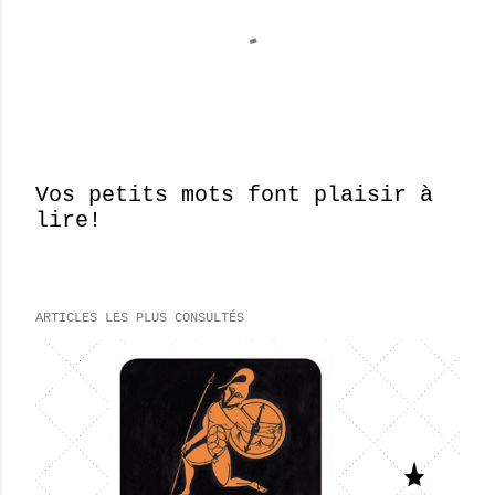
Vos petits mots font plaisir à
lire!
E
n
r
e
ARTICLES LES PLUS CONSULTÉS
g
i
s
t
r
e
r