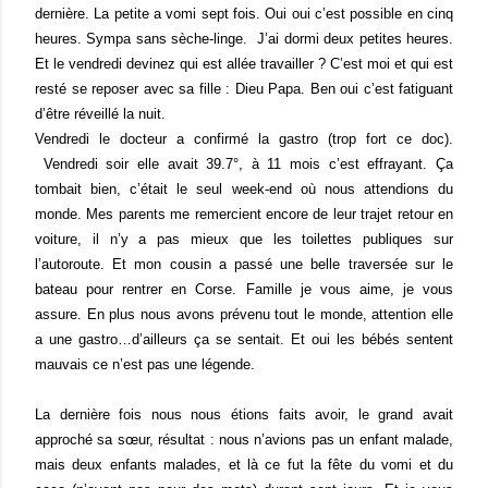
dernière. La petite a vomi sept fois. Oui oui c’est possible en cinq
heures. Sympa sans sèche-linge.
J’ai dormi deux petites heures.
Et le vendredi devinez qui est allée travailler ? C’est moi et qui est
resté se reposer avec sa fille : Dieu Papa. Ben oui c’est fatiguant
d’être réveillé la nuit.
Vendredi le docteur a confirmé la gastro (trop fort ce doc).
Vendredi soir elle avait 39.7°, à 11 mois c’est effrayant. Ça
tombait bien, c’était le seul week-end où nous attendions du
monde. Mes parents me remercient encore de leur trajet retour en
voiture, il n’y a pas mieux que les toilettes publiques sur
l’autoroute. Et mon cousin a passé une belle traversée sur le
bateau pour rentrer en Corse. Famille je vous aime, je vous
assure. En plus nous avons prévenu tout le monde, attention elle
a une gastro…d’ailleurs ça se sentait. Et oui les bébés sentent
mauvais ce n’est pas une légende.
La dernière fois nous nous étions faits avoir, le grand avait
approché sa sœur, résultat : nous n’avions pas un enfant malade,
mais deux enfants malades, et là ce fut la fête du vomi et du