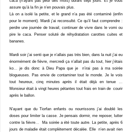
caca (n’ayant pas peur des mots) durant sept jours. Et je vous
assure qu’à la fin je n’en pouvais plus.
Là on a isolé la petite, et le grand n’a pas été contaminé (enfin
pour le moment). Mardi j’ai reconsulté. Ce qu’il faut comprendre :
perdre une journée de travail, continuer de vivre dans le vomi ou
pire le caca. Penser soluté de réhydratation carottes cuites et
bananes.
Mardi soir j’ai senti que je n’allais pas très bien, dans la nuit j’ai eu
énormément de fièvre, mercredi ça n’allait pas du tout, hier j’étais
ko… je dis donc à Dieu Papa que je
n’irai pas à ma soirée
blogueuses. Pas envie de contaminer tout le monde. Je le vois
tout heureux, cinq minutes après il était déjà en tenue …
Monsieur était à vingt heures pétantes tout frais en train de
courir
après le ballon.
N’ayant que du Tiorfan enfants ou nourrissons j’ai doublé les
doses pour limiter la casse. Je pensais dormir, me reposer, lutter
contre la fièvre…
Ma soirée a été toute autre. La petite, après 6
jours de maladie était complètement décalée. Elle
n’en avait rien