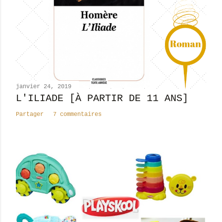
u
n
c
o
m
m
e
n
janvier 24, 2019
t
L'ILIADE [À PARTIR DE 11 ANS]
a
Partager
7 commentaires
i
r
e