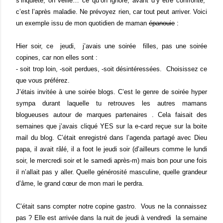
s’inquiète, on veille… ce qu’on ignore, avant d’y être confronté,
c’est l’après maladie. Ne prévoyez rien, car tout peut arriver. Voici
un exemple issu de mon quotidien de maman
épanouie
:
Hier soir, ce
jeudi,
j’avais une soirée
filles, pas une soirée
copines, car non elles sont :
- soit trop loin, -soit perdues, -soit désintéressées.
Choisissez ce
que vous préférez.
J’étais invitée à une soirée blogs. C’est le genre de soirée hyper
sympa durant laquelle tu retrouves les autres mamans
blogueuses autour de marques partenaires . Cela faisait des
semaines que j’avais cliqué YES sur la e-card reçue sur la boite
mail du blog. C’était enregistré dans l’agenda partagé avec Dieu
papa, il avait râlé, il a foot le jeudi soir (d’ailleurs comme le lundi
soir, le mercredi soir et le samedi après-m) mais bon pour une fois
il n’allait pas y aller. Quelle générosité masculine, quelle grandeur
d’âme, le grand cœur de mon mari le perdra.
C’était sans compter notre copine gastro.
Vous ne la connaissez
pas ? Elle est arrivée dans la nuit de jeudi à vendredi
la semaine