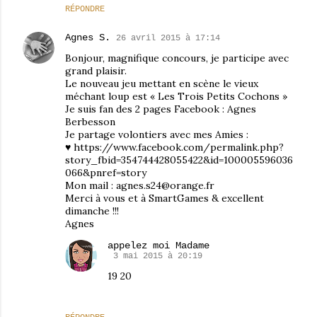
RÉPONDRE
Agnes S.
26 avril 2015 à 17:14
Bonjour, magnifique concours, je participe avec
grand plaisir.
Le nouveau jeu mettant en scène le vieux
méchant loup est « Les Trois Petits Cochons »
Je suis fan des 2 pages Facebook : Agnes
Berbesson
Je partage volontiers avec mes Amies :
♥ https://www.facebook.com/permalink.php?
story_fbid=354744428055422&id=100005596036
066&pnref=story
Mon mail : agnes.s24@orange.fr
Merci à vous et à SmartGames & excellent
dimanche !!!
Agnes
appelez moi Madame
3 mai 2015 à 20:19
19 20