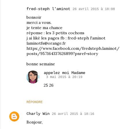
fred-steph l'aminot
26 avril 2015 à 18:08
bonsoir
merci a vous.
je tente ma chance
réponse : les 3 petits cochons
j ai liké les pages fb : fred-steph l'aminot
laminotfs@orange.fr
https://www.facebook.com/fredsteph.laminot/
posts/957164337626899?pnref=story
bonne semaine
appelez moi Madame
3 mai 2015 à 20:19
25 26
RÉPONDRE
Charly Win
26 avril 2015 à 18:16
Bonjour,