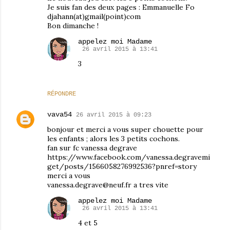
Je suis fan des deux pages : Emmanuelle Fo
djahann(at)gmail(point)com
Bon dimanche !
appelez moi Madame
26 avril 2015 à 13:41
3
RÉPONDRE
vava54
26 avril 2015 à 09:23
bonjour et merci a vous super chouette pour
les enfants ; alors les 3 petits cochons.
fan sur fc vanessa degrave
https://www.facebook.com/vanessa.degravemi
get/posts/1566058276992536?pnref=story
merci a vous
vanessa.degrave@neuf.fr a tres vite
appelez moi Madame
26 avril 2015 à 13:41
4 et 5