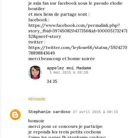
je suis fan sur facebook sous le pseudo elodie
boutiler
et mes liens de partage sont :
facebook :
https://www.facebook.com/permalink.php?
story_fbid=397450820437356&id=1000051732471
52&pnref=story
twitter :
https://twitter.com/leyloue66/status/5924270
78898843649
merci beaucoup et bonne soirée
appelez moi Madame
3 mai 2015 à 20:20
34 35
RÉPONDRE
Stephanie cardoso
27 avril 2015 à 00:15
bonsoir
merci pour ce concours je participe
je reponds les trois petits cochons
j'aime les pages fb stephanie cardoso