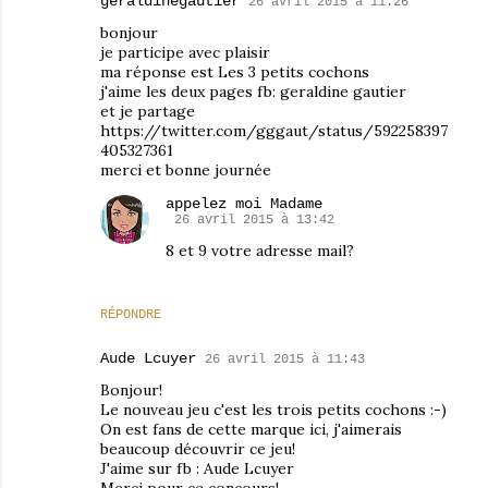
geraldinegautier
26 avril 2015 à 11:26
bonjour
je participe avec plaisir
ma réponse est Les 3 petits cochons
j'aime les deux pages fb: geraldine gautier
et je partage
https://twitter.com/gggaut/status/592258397
405327361
merci et bonne journée
appelez moi Madame
26 avril 2015 à 13:42
8 et 9 votre adresse mail?
RÉPONDRE
Aude Lcuyer
26 avril 2015 à 11:43
Bonjour!
Le nouveau jeu c'est les trois petits cochons :-)
On est fans de cette marque ici, j'aimerais
beaucoup découvrir ce jeu!
J'aime sur fb : Aude Lcuyer