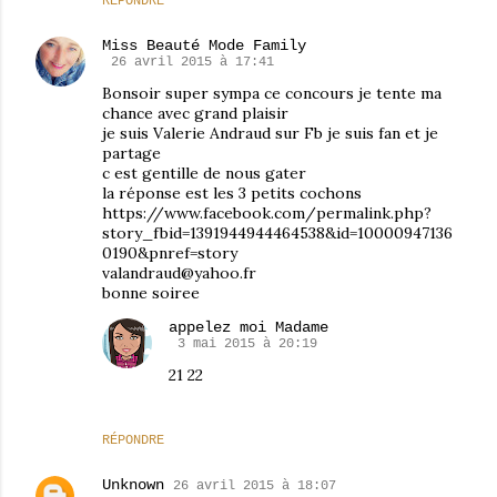
RÉPONDRE
Miss Beauté Mode Family
26 avril 2015 à 17:41
Bonsoir super sympa ce concours je tente ma
chance avec grand plaisir
je suis Valerie Andraud sur Fb je suis fan et je
partage
c est gentille de nous gater
la réponse est les 3 petits cochons
https://www.facebook.com/permalink.php?
story_fbid=1391944944464538&id=10000947136
0190&pnref=story
valandraud@yahoo.fr
bonne soiree
appelez moi Madame
3 mai 2015 à 20:19
21 22
RÉPONDRE
Unknown
26 avril 2015 à 18:07