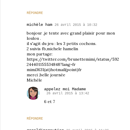
RÉPONDRE
michèle ham
26 avril 2015 à 10:32
bonjour ,je tente avec grand plaisir pour mon
loulou .
il s'agit du jeu : les 3 petits cochons.
2 suivis fb,michele hamelin
mon partage:
https://twitter.com/brunettemimi/status/592
244401155534848?lang=fr
mimi3631(at)hotmail(point)fr
merci ,belle journée
Michèle
appelez moi Madame
26 avril 2015 à 13:42
6 et 7
RÉPONDRE