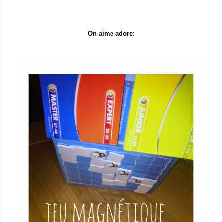
On
aime
adore
: