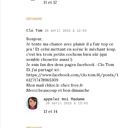
11 et 12
RÉPONDRE
Clo Tom
26 avril 2015 à 12:54
Bonjour,
Je tente ma chance avec plaisir il a l'air top ce
jeu ! Et celui mettant en scène le méchant loup,
c'est les trois petits cochons bien sûr (qui
semble chouette aussi !)
Je suis fan des deux pages facebook : Clo Tom
Et j'ai partagé ici :
https://www.facebook.com/clo.tom.16/posts/1
612717478965309
Mon mail chloe.lc chez free.fr
Merci beaucoup et bon dimanche
appelez moi Madame
26 avril 2015 à 13:43
13 et 14