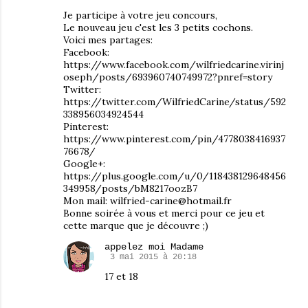
Je participe à votre jeu concours,
Le nouveau jeu c'est les 3 petits cochons.
Voici mes partages:
Facebook:
https://www.facebook.com/wilfriedcarine.virinj
oseph/posts/693960740749972?pnref=story
Twitter:
https://twitter.com/WilfriedCarine/status/592
338956034924544
Pinterest:
https://www.pinterest.com/pin/4778038416937
76678/
Google+:
https://plus.google.com/u/0/118438129648456
349958/posts/bM8217oozB7
Mon mail: wilfried-carine@hotmail.fr
Bonne soirée à vous et merci pour ce jeu et
cette marque que je découvre ;)
appelez moi Madame
3 mai 2015 à 20:18
17 et 18