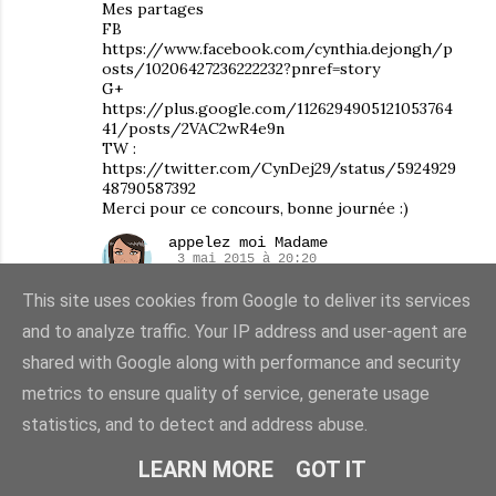
Mes partages
FB
https://www.facebook.com/cynthia.dejongh/p
osts/10206427236222232?pnref=story
G+
https://plus.google.com/1126294905121053764
41/posts/2VAC2wR4e9n
TW :
https://twitter.com/CynDej29/status/5924929
48790587392
Merci pour ce concours, bonne journée :)
appelez moi Madame
3 mai 2015 à 20:20
38 39
This site uses cookies from Google to deliver its services
and to analyze traffic. Your IP address and user-agent are
RÉPONDRE
shared with Google along with performance and security
metrics to ensure quality of service, generate usage
Unknown
27 avril 2015 à 09:29
statistics, and to detect and address abuse.
bonjour et merci pour ce chouette concours je
tente!
LEARN MORE
GOT IT
je suisf an : ocalinex lune
je partage: