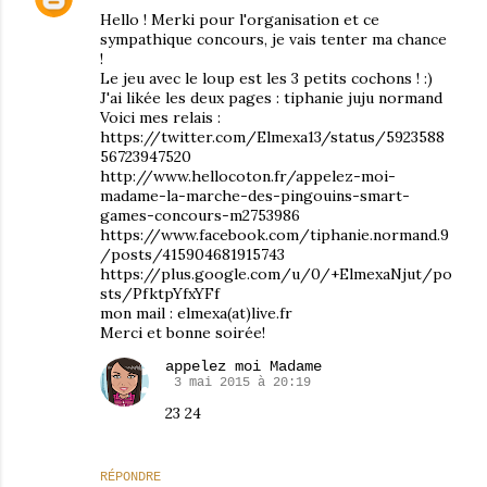
Hello ! Merki pour l'organisation et ce
sympathique concours, je vais tenter ma chance
!
Le jeu avec le loup est les 3 petits cochons ! :)
J'ai likée les deux pages : tiphanie juju normand
Voici mes relais :
https://twitter.com/Elmexa13/status/5923588
56723947520
http://www.hellocoton.fr/appelez-moi-
madame-la-marche-des-pingouins-smart-
games-concours-m2753986
https://www.facebook.com/tiphanie.normand.9
/posts/415904681915743
https://plus.google.com/u/0/+ElmexaNjut/po
sts/PfktpYfxYFf
mon mail : elmexa(at)live.fr
Merci et bonne soirée!
appelez moi Madame
3 mai 2015 à 20:19
23 24
RÉPONDRE