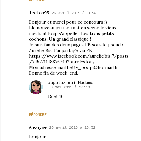
RÉPONDRE
leeloo95
26 avril 2015 à 16:41
Bonjour et merci pour ce concours :)
Lle nouveau jeu mettant en scène le vieux
méchant loup s'appelle : Les trois petits
cochons. Un grand classique !
Je suis fan des deux pages FB sous le pseudo
Aurélie Bis. J'ai partagé via FB
https://www.facebook.com/aurelie.bis.7/posts
/745771148876749?pnref=story
Mon adresse mail betty_poopi@hotmail.fr
Bonne fin de week-end.
appelez moi Madame
3 mai 2015 à 20:18
15 et 16
RÉPONDRE
Anonyme
26 avril 2015 à 16:52
Bonjour,