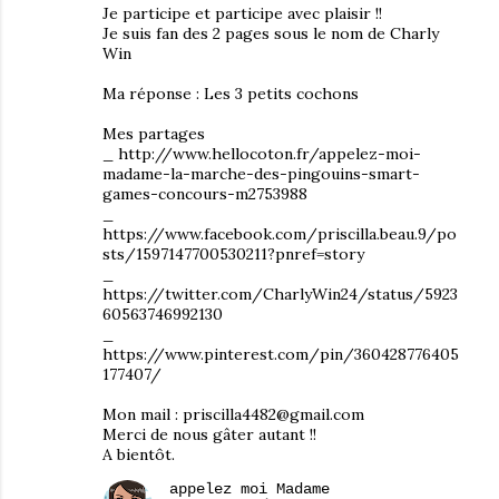
Je participe et participe avec plaisir !!
Je suis fan des 2 pages sous le nom de Charly
Win
Ma réponse : Les 3 petits cochons
Mes partages
_ http://www.hellocoton.fr/appelez-moi-
madame-la-marche-des-pingouins-smart-
games-concours-m2753988
_
https://www.facebook.com/priscilla.beau.9/po
sts/1597147700530211?pnref=story
_
https://twitter.com/CharlyWin24/status/5923
60563746992130
_
https://www.pinterest.com/pin/360428776405
177407/
Mon mail : priscilla4482@gmail.com
Merci de nous gâter autant !!
A bientôt.
appelez moi Madame