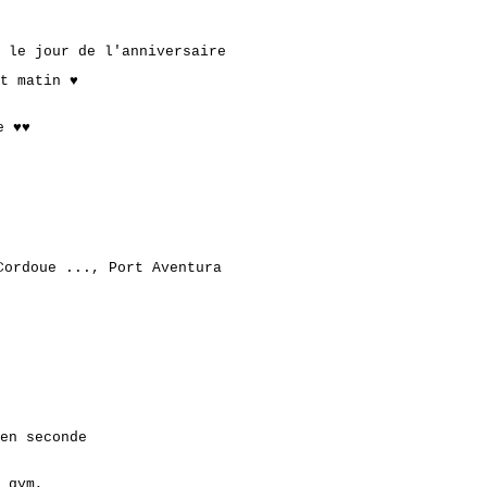
 le jour de l'anniversaire
t matin ♥
e ♥♥
Cordoue ..., Port Aventura
en seconde
 gym,