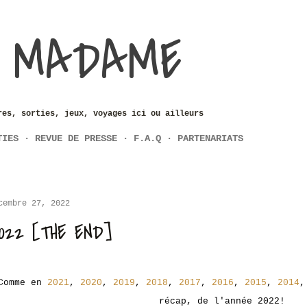
Accéder au contenu principal
 MADAME
res, sorties, jeux, voyages ici ou ailleurs
TIES
REVUE DE PRESSE
F.A.Q
PARTENARIATS
cembre 27, 2022
022 [THE END]
Comme en
2021
,
2020
,
2019
,
2018
,
2017
,
2016
,
2015
,
2014
récap, de l'année 2022!