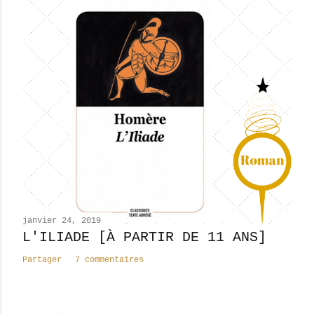
i
s
t
r
e
r
u
n
c
o
m
m
e
n
janvier 24, 2019
t
L'ILIADE [À PARTIR DE 11 ANS]
a
Partager
7 commentaires
i
r
e