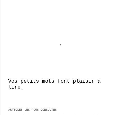
Vos petits mots font plaisir à
lire!
E
n
r
e
ARTICLES LES PLUS CONSULTÉS
g