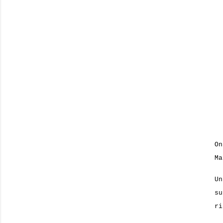
O
Ma
Un
su
ri