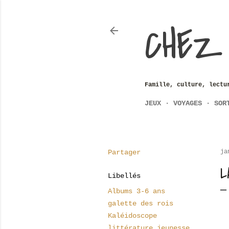
CHEZ
Famille, culture, lectu
JEUX
VOYAGES
SOR
Partager
ja
L
Libellés
Albums 3-6 ans
galette des rois
Kaléidoscope
littérature jeunesse