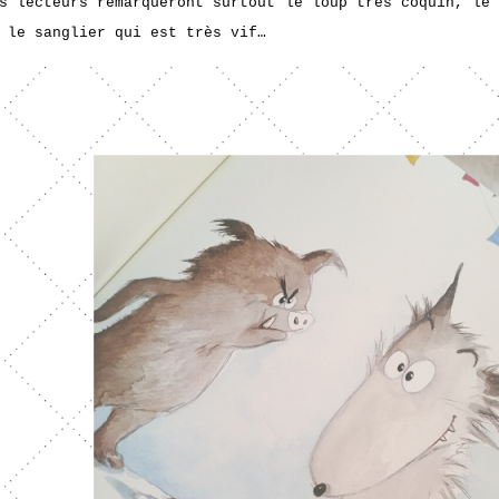
s lecteurs remarqueront surtout le loup très coquin, le
 le sanglier qui est très vif…