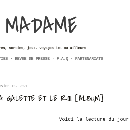
Accéder au contenu principal
 MADAME
res, sorties, jeux, voyages ici ou ailleurs
TIES
REVUE DE PRESSE
F.A.Q
PARTENARIATS
nvier 16, 2021
A GALETTE ET LE ROI [ALBUM]
Voici la lecture du jour