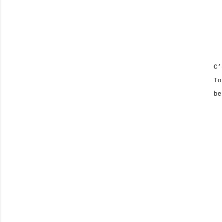
C’
To
be