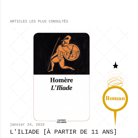
n
r
e
ARTICLES LES PLUS CONSULTÉS
g
i
s
t
r
e
r
u
n
c
o
m
m
e
n
janvier 24, 2019
t
L'ILIADE [À PARTIR DE 11 ANS]
a