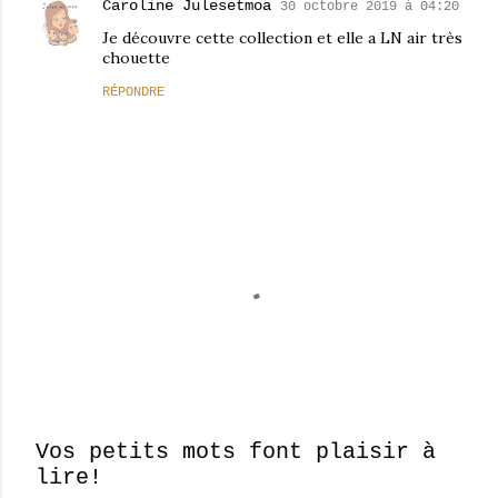
Caroline Julesetmoa
30 octobre 2019 à 04:20
Je découvre cette collection et elle a LN air très
chouette
RÉPONDRE
Vos petits mots font plaisir à
lire!
E