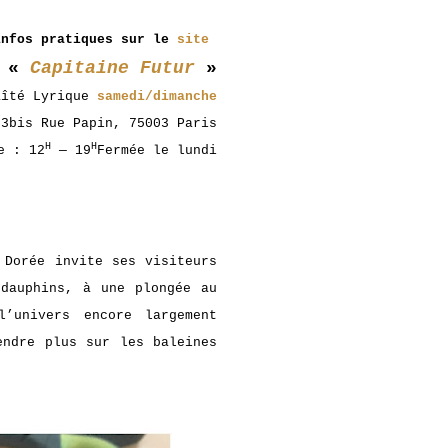
infos pratiques sur le
site
s «
Capitaine Futur
»
aîté Lyrique
samedi/dimanche
3bis Rue Papin, 75003 Paris
H
H
e : 12
— 19
Fermée le lundi
 Dorée invite ses visiteurs
 dauphins, à une plongée au
’univers encore largement
endre plus sur les baleines