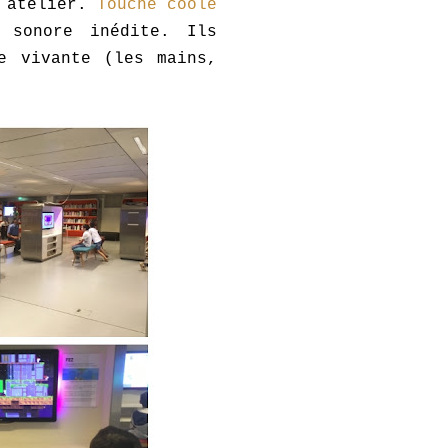
n atelier.
Touche coolé
 sonore inédite. Ils
e vivante (les mains,