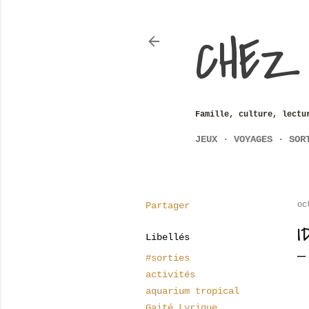
CHEZ
Famille, culture, lectu
JEUX
VOYAGES
SOR
Partager
oc
I
Libellés
#sorties
activités
aquarium tropical
Gaité Lyrique