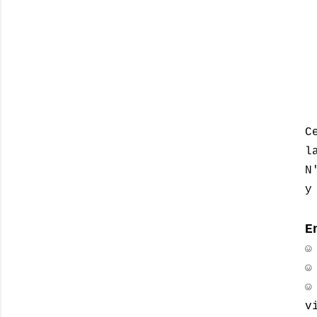
C
l
N
y
E
☺
☺
☺
v