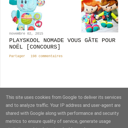
novembre 02, 2015
PLAYSKOOL NOMADE VOUS GÂTE POUR
NOËL [CONCOURS]
Partager
198 commentaires
Nombre total de pages vues
This site uses cookies from Google to deliver its services
8
2
5
1
4
8
1
and to analyze traffic. Your IP address and user-agent are
shared with Google along with performance and security
Fourni par Blogger
metrics to ensure quality of service, generate usage