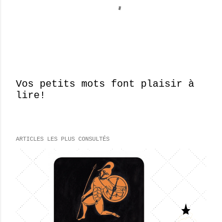
Vos petits mots font plaisir à
lire!
E
n
r
e
ARTICLES LES PLUS CONSULTÉS
g
i
s
t
r
e
r