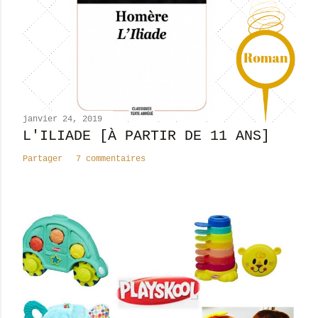
u
n
c
o
m
m
e
n
janvier 24, 2019
t
L'ILIADE [À PARTIR DE 11 ANS]
a
Partager
7 commentaires
i
r
e