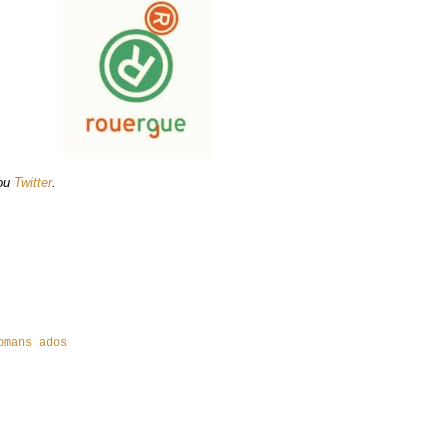
ou
Twitter
.
omans ados