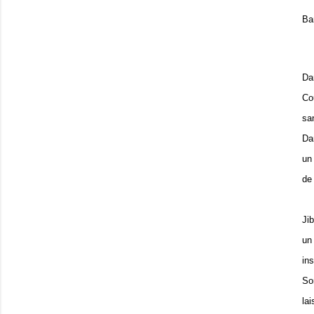
Ba
Da
Co
sa
Da
un 
de
Ji
un
in
So
lai