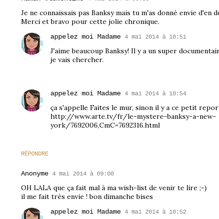
Je ne connaissais pas Banksy mais tu m'as donné envie d'en dé
Merci et bravo pour cette jolie chronique.
appelez moi Madame
4 mai 2014 à 10:51
J'aime beaucoup Banksy! Il y a un super documentaire 
je vais chercher.
appelez moi Madame
4 mai 2014 à 10:54
ça s'appelle Faites le mur, sinon il y a ce petit repo
http://www.arte.tv/fr/le-mystere-banksy-a-new-
york/7692006,CmC=7692316.html
RÉPONDRE
Anonyme
4 mai 2014 à 09:00
OH LALA que ça fait mal à ma wish-list de venir te lire ;-)
il me fait très envie ! bon dimanche bises
appelez moi Madame
4 mai 2014 à 10:52