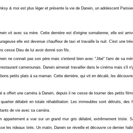
nksy & moi est plus léger et présente la vie de Darwin, un adolescent Paris
rwin vit avec sa mère. Cette dernière est d'origine somalienne, elle est arri
urageuse elle est devenue chauffeur de taxi et travaille la nuit. C'est une trè
ns cesse Dieu de lui avoir donné son fils.
rwin ne connait pas son père mais s'entend bien avec "Jibé" l'ami de sa mè
restaurant camerounais. Darwin aimerait travailler dans le cinéma mais s'il n'y 
 bons petits plats à sa maman. Cette dernière, qui vit en décalé, les découvre 
bé a offert une caméra à Darwin, depuis il ne cesse de tourner des petits films
 quartier délabré en totale réhabilitation. Les immeubles sont détruits, des
stants de vie avec sa caméra.
n appartement a vue sur un grand mur gris délabré, extrêmement triste. Sa
sse les rideaux tirés. Un matin, Darwin se réveille et découvre ce dernier habil