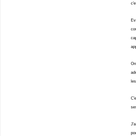
c'
Ev
co
ca
ap
On
ad
le
C'
se
J'
po