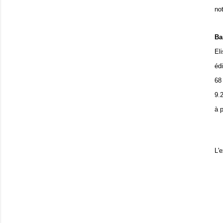
no
Ba
El
éd
68
9.
à 
L'