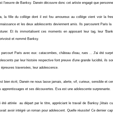
est l'oeuvre de Banksy. Darwin découvre donc cet artiste engagé que personne 
a, la fille du collège dont il est fou amoureux au collège vient voir la fre
nnaissance et les deux adolescents deviennent amis. Ils parcourent Paris la n
pturer. Et ils immortalisent ces moments en apposant leur tag, leur 'Bank
privoisé et nommé Banksy.
 parcourt Paris avec eux: catacombes, château d'eau, rues ... J'ai été surp
olescents par leur histoire respective font preuve d'une grande lucidité, ils s
s épreuves traversées, leur adolescence.
est bien écrit, Darwin ne nous lasse jamais, alerte, vif, curieux, sensible et 
s apprentissages et ses découvertes. Eva est une adolescente surprenante.
ai été attirée au départ par le titre, appréciant le travail de Banksy j'étais
uvait avoir intégré un roman pour adolescent. Quelle réussite! Ce dernier ca