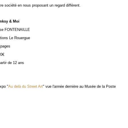
tre société en nous proposant un regard différent.
nksy & Moi
ise FONTENAILLE
itions Le Rouergue
 pages
20€
partir de 12 ans
expo "
Au delà du Street Art
" vue l'année dernière au Musée de la Poste