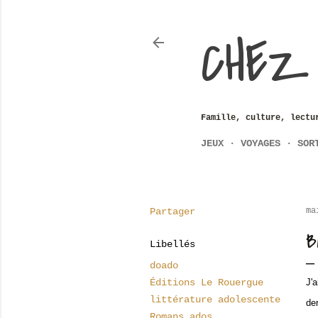
CHEZ
Famille, culture, lectu
JEUX
VOYAGES
SOR
Partager
ma
B
Libellés
doado
Éditions Le Rouergue
J'
littérature adolescente
der
Romans ados