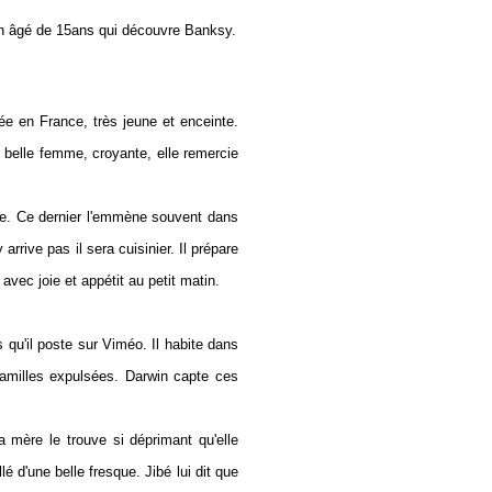
ien âgé de 15ans qui découvre Banksy.
vée en France, très jeune et enceinte.
s belle femme, croyante, elle remercie
re. Ce dernier l'emmène souvent dans
arrive pas il sera cuisinier. Il prépare
avec joie et appétit au petit matin.
 qu'il poste sur Viméo. Il habite dans
 familles expulsées. Darwin capte ces
 mère le trouve si déprimant qu'elle
lé d'une belle fresque. Jibé lui dit que