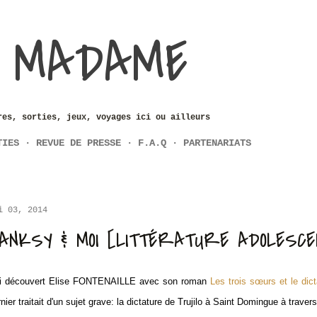
Accéder au contenu principal
 MADAME
res, sorties, jeux, voyages ici ou ailleurs
TIES
REVUE DE PRESSE
F.A.Q
PARTENARIATS
i 03, 2014
ANKSY & MOI [LITTÉRATURE ADOLESCE
ai découvert Elise FONTENAILLE avec son roman
Les trois sœurs et le dict
nier traitait d'un sujet grave: la dictature de Trujilo à Saint Domingue à traver