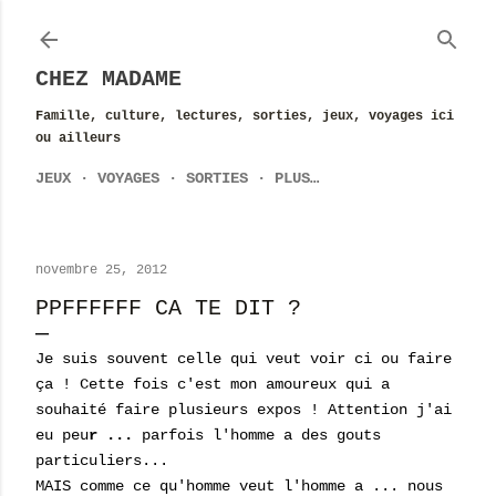
Accéder au contenu principal
CHEZ MADAME
Famille, culture, lectures, sorties, jeux, voyages ici
ou ailleurs
JEUX
VOYAGES
SORTIES
PLUS…
novembre 25, 2012
PPFFFFFF CA TE DIT ?
Je suis souvent celle qui veut voir ci ou faire
ça ! Cette fois c'est mon amoureux qui a
souhaité faire plusieurs expos ! Attention j'ai
eu peu
r ...
parfois l'homme a des gouts
particuliers...
MAIS comme ce qu'homme veut l'homme a ... nous