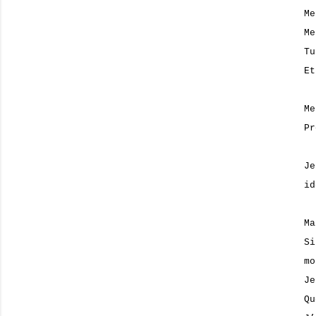
Me
Me
Tu
Et
Me
Pr
Je
id
Ma
Si
mo
Je
Qu