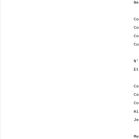
Ne
Co
Co
Co
Cu
N’
Et
Co
Co
Co
mi
Je
Me