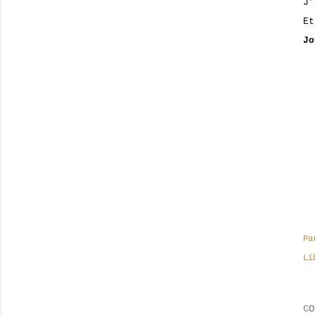
J’
Et
Jo
Pa
Li
CO