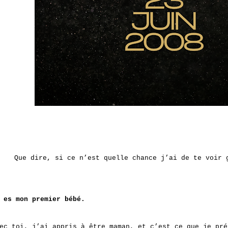
Que dire, si ce n’est quelle chance j’ai de te voir 
 es mon premier bébé.
ec toi, j’ai appris à être maman, et c’est ce que je pré