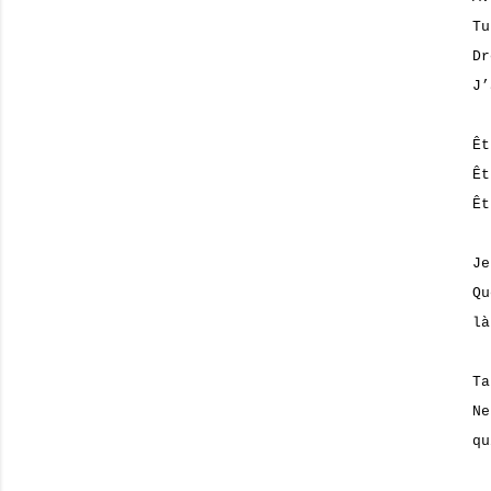
Tu
Dr
J’
Êt
Êt
Êt
Je
Qu
là
Ta
Ne
qu