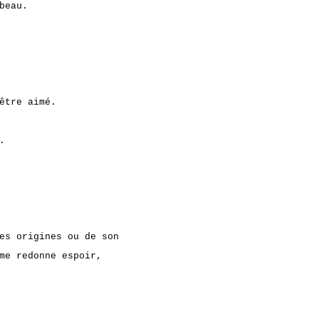
beau.
être aimé.
.
es origines ou de son
me redonne espoir,