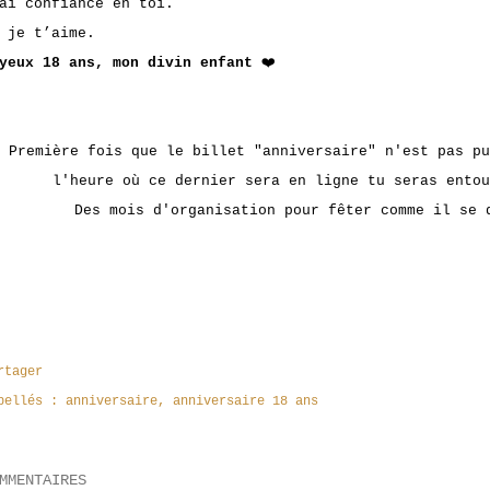
ai confiance en toi.
 je t’aime.
yeux 18 ans, mon divin enfant
❤️
Première fois que le billet "anniversaire" n'est pas pu
l'heure où ce dernier sera en ligne tu seras entou
Des mois d'organisation pour fêter comme il se 
rtager
bellés :
anniversaire
anniversaire 18 ans
MMENTAIRES