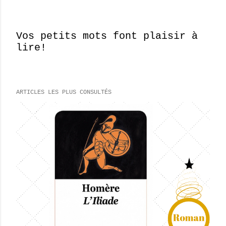
Vos petits mots font plaisir à
lire!
E
n
r
e
ARTICLES LES PLUS CONSULTÉS
g
i
s
t
r
e
r
u
n
c
o
m