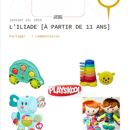
m
e
n
janvier 24, 2019
t
L'ILIADE [À PARTIR DE 11 ANS]
a
Partager
7 commentaires
i
r
e