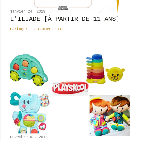
e
n
janvier 24, 2019
t
L'ILIADE [À PARTIR DE 11 ANS]
a
Partager
7 commentaires
i
r
e
novembre 02, 2015