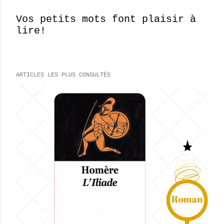
Vos petits mots font plaisir à
lire!
E
n
r
e
ARTICLES LES PLUS CONSULTÉS
g
i
s
t
r
e
r
u
n
c
o
m
m