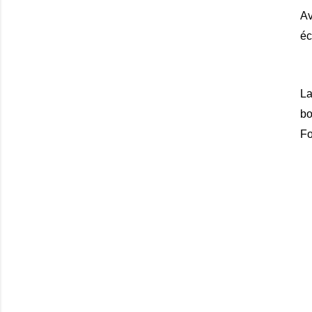
Av
éc
La
bo
Fo