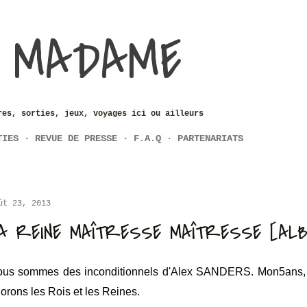
Accéder au contenu principal
 MADAME
res, sorties, jeux, voyages ici ou ailleurs
TIES
REVUE DE PRESSE
F.A.Q
PARTENARIATS
ût 23, 2013
A REINE MAÎTRESSE MAÎTRESSE [AL
us sommes des inconditionnels d'Alex SANDERS. Mon5ans, 
orons les Rois et les Reines.