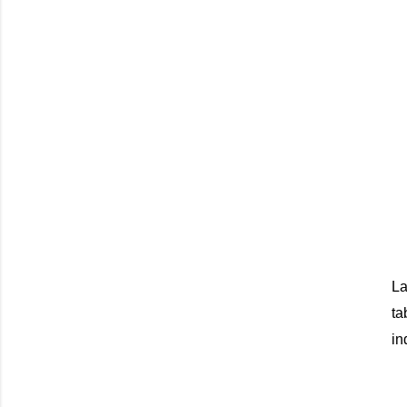
La
ta
in