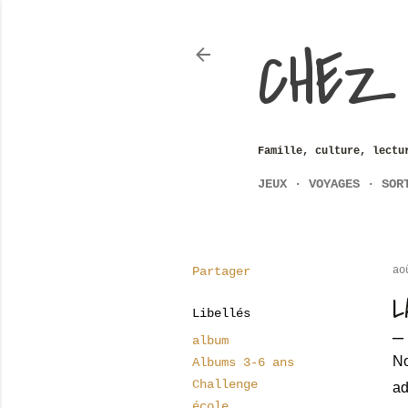
CHEZ
Famille, culture, lectu
JEUX
VOYAGES
SOR
Partager
ao
L
Libellés
album
No
Albums 3-6 ans
Challenge
ad
école