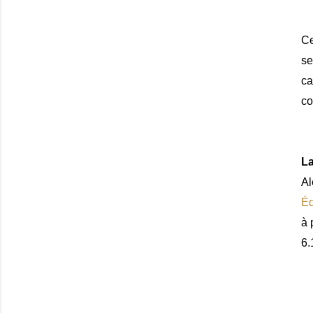
Ce
se
ca
co
La
A
Éd
à 
6.